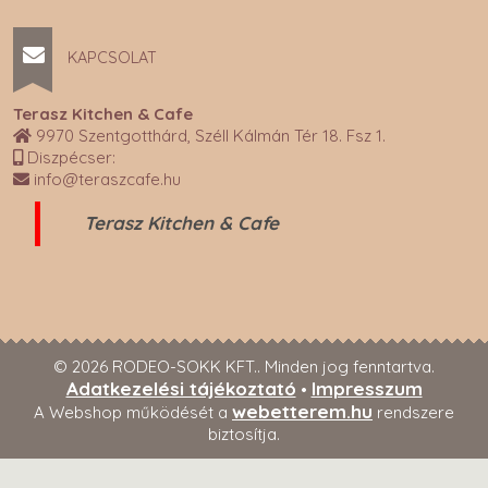
KAPCSOLAT
Terasz Kitchen & Cafe
9970 Szentgotthárd, Széll Kálmán Tér 18. Fsz 1.
Diszpécser:
info@teraszcafe.hu
Terasz Kitchen & Cafe
© 2026 RODEO-SOKK KFT.. Minden jog fenntartva.
Adatkezelési tájékoztató
Impresszum
•
webetterem.hu
A Webshop működését a
rendszere
biztosítja.