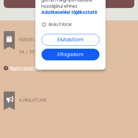
gomb megnyomásával
hozzájárul ehhez.
Adatkezelési tájékoztató
BEÁLLÍTÁSOK
Elutasítom
RENDELÉSFELVÉTEL
94 / 393 - 353
Elfogadom
Nyitvatartás
AJÁNLATUNK