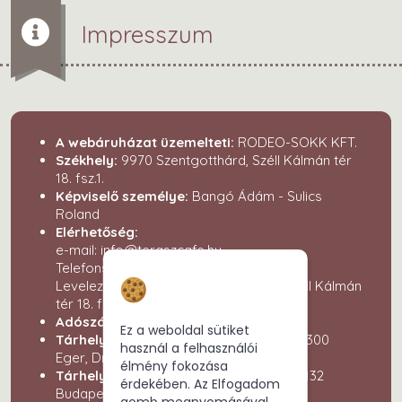
Impresszum
A webáruházat üzemelteti:
RODEO-SOKK KFT.
Székhely:
9970 Szentgotthárd, Széll Kálmán tér
18. fsz.1.
Képviselő személye:
Bangó Ádám - Sulics
Roland
Elérhetőség:
e-mail: info@teraszcafe.hu
Telefonszám:
Hozzájárulás a
Levelezési cím: 9970 Szentgotthárd, Széll Kálmán
sütikhez
tér 18. fsz.1.
Adószám:
25537044-2-18
Ez a weboldal sütiket
Tárhely fenntartó:
Simon Zoltán e.v. (3300
használ a felhasználói
Eger, Dr. Frank Mária u. 11.)
élmény fokozása
Tárhely szolgáltató:
Rackforest Kft. (1132
érdekében. Az Elfogadom
Budapest, Victor Hugo u. 18-22.)